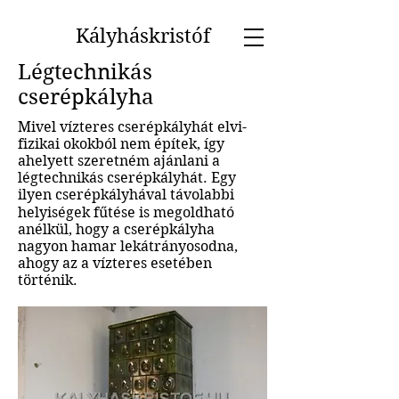
Kályháskristóf
Légtechnikás
cserépkályha
Mivel vízteres cserépkályhát elvi-
fizikai okokból nem építek, így
ahelyett szeretném ajánlani a
légtechnikás cserépkályhát. Egy
ilyen cserépkályhával távolabbi
helyiségek fűtése is megoldható
anélkül, hogy a cserépkályha
nagyon hamar lekátrányosodna,
ahogy az a vízteres esetében
történik.