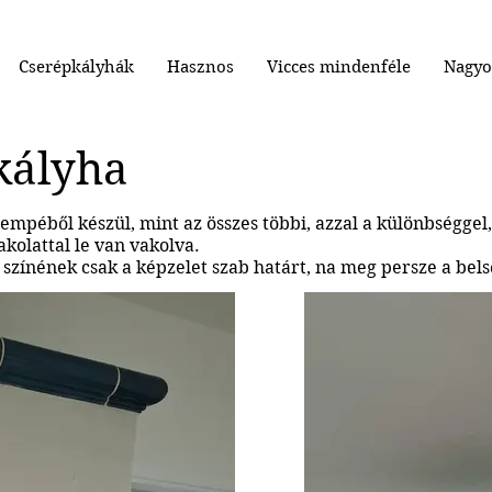
Cserépkályhák
Hasznos
Vicces mindenféle
Nagyo
kályha
empéből készül, mint az összes többi, azzal a különbséggel
akolattal le van vakolva.
színének csak a képzelet szab határt, na meg persze a belső