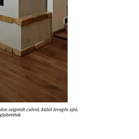
on szigetelt csővel, külső levegős ajtó,
glabetétek