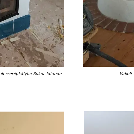
lt cserépkályha Bokor faluban
Vakolt