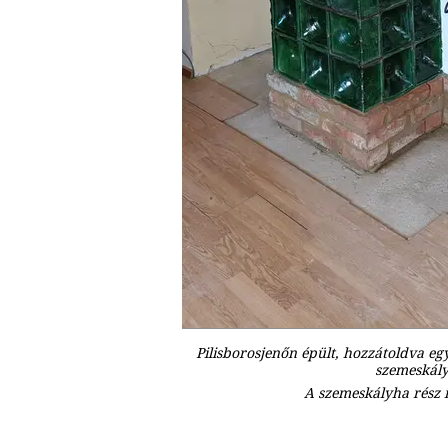
Pilisborosjenőn épült, hozzátoldva eg
szemeskály
A szemeskályha rész i