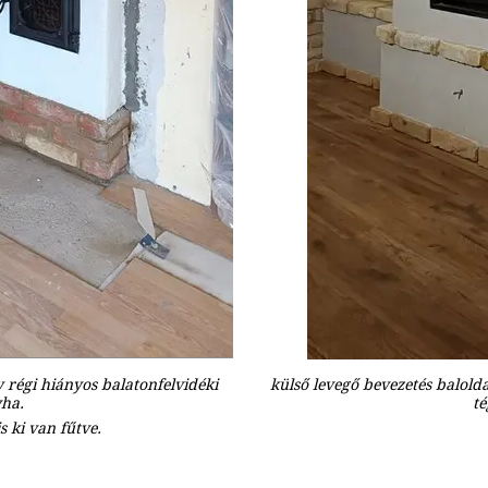
y régi hiányos balatonfelvidéki
külső levegő bevezetés baloldal
ha.
té
s ki van fűtve.