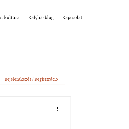
n kultúra
Kályhásblog
Kapcsolat
Bejelentkezés / Regisztráció